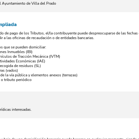
el Ayuntamiento de Villa del Prado
mpliada
o de pago de los Tributos, el/la contribuyente puede despreocuparse de las fechas 
dir a las oficinas de recaudación o de entidades bancarias.
os que se pueden domiciliar:
enes Inmuebles (IBI)
hículos de Tracción Mecánica (IVTM)
tividades Económicas (IAE)
recogida de residuos (SL)
ras (vados)
de la vía pública y elementos anexos (terrazas)
 o tributo periódico
rídicas interesadas.