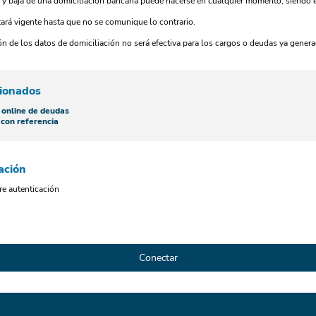
n y baja de una domiciliación bancaria puede hacerse en cualquier momento, siendo ef
tará vigente hasta que no se comunique lo contrario.
ión de los datos de domiciliación no será efectiva para los cargos o deudas ya gene
cionados
 online de deudas
con referencia
ación
re autenticación