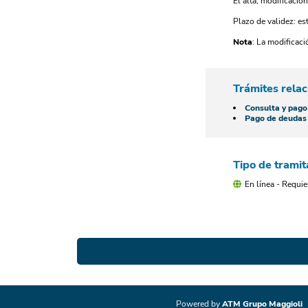
El alta, modificació
Plazo de validez: es
Nota
: La modificac
Trámites rela
Consulta y pago
Pago de deudas 
Tipo de tramit
En línea - Requie
Powered by
ATM Grupo Maggioli